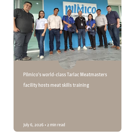
Pilmico’s world-class Tarlac Meatmasters
facility hosts meat skills training
July 6, 2026
• 2 min read