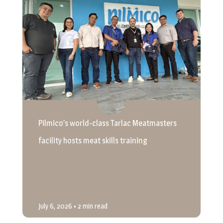
Pilmico’s world-class Tarlac Meatmasters
facility hosts meat skills training
July 6, 2026
• 2 min read